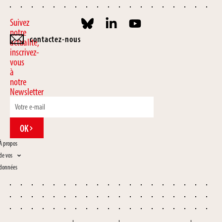
Suivez
notre
contactez-nous
actualité,
inscrivez-
vous
à
notre
Newsletter
OK
À propos
de vos
données