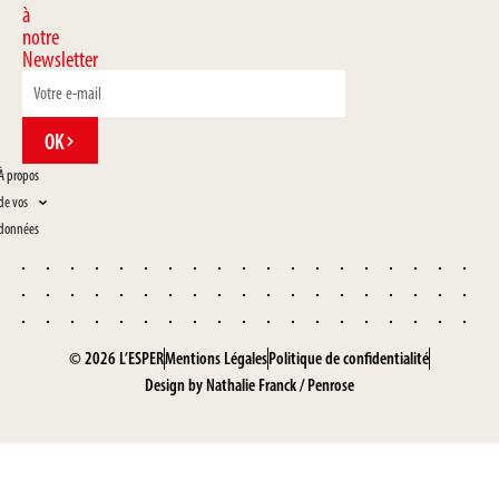
à
notre
Newsletter
OK
À propos
de vos
données
© 2026 L’ESPER
Mentions Légales
Politique de confidentialité
Design by
Nathalie Franck
/
Penrose