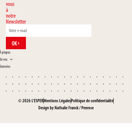
vous
à
notre
Newsletter
OK
À propos
de vos
données
© 2026 L’ESPER
Mentions Légales
Politique de confidentialité
Design by
Nathalie Franck
/
Penrose