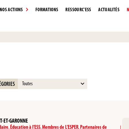
NOS ACTIONS
FORMATIONS
RESSOURC’ESS
ACTUALITÉS
N
15
ÉGORIES
results
available
LOT-ET-GARONNE
daire
,
Éducation à l’ESS
,
Membres de L’ESPER
,
Partenaires de