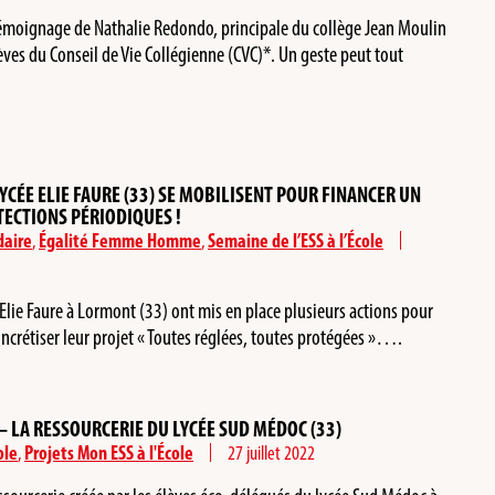
témoignage de Nathalie Redondo, principale du collège Jean Moulin
èves du Conseil de Vie Collégienne (CVC)*. Un geste peut tout
YCÉE ELIE FAURE (33) SE MOBILISENT POUR FINANCER UN
TECTIONS PÉRIODIQUES !
daire
,
Égalité Femme Homme
,
Semaine de l’ESS à l’École
Elie Faure à Lormont (33) ont mis en place plusieurs actions pour
oncrétiser leur projet « Toutes réglées, toutes protégées »….
 – LA RESSOURCERIE DU LYCÉE SUD MÉDOC (33)
ole
,
Projets Mon ESS à l'École
27 juillet 2022