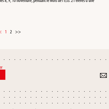
es 8, 9, 10 novembre, pendant le Mois de l’ESS. 21 élèves d’une
<
1
2
>>
er