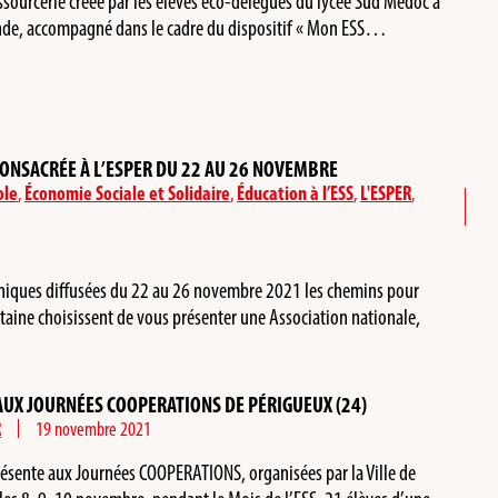
essourcerie créée par les élèves éco-délégués du lycée Sud Médoc à
nde, accompagné dans le cadre du dispositif « Mon ESS…
ONSACRÉE À L’ESPER DU 22 AU 26 NOVEMBRE
ole
,
Économie Sociale et Solidaire
,
Éducation à l’ESS
,
L'ESPER
,
roniques diffusées du 22 au 26 novembre 2021 les chemins pour
taine choisissent de vous présenter une Association nationale,
AUX JOURNÉES COOPERATIONS DE PÉRIGUEUX (24)
R
19 novembre 2021
résente aux Journées COOPERATIONS, organisées par la Ville de