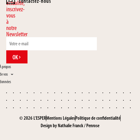
contactez-nous
actualité,
inscrivez-
vous
à
notre
Newsletter
OK
À propos
de vos
données
© 2026 L’ESPER
Mentions Légales
Politique de confidentialité
Design by
Nathalie Franck
/
Penrose