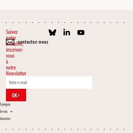
Suivez
notre
contactez-nous
actualité,
inscrivez-
vous
à
notre
Newsletter
OK
À propos
de vos
données