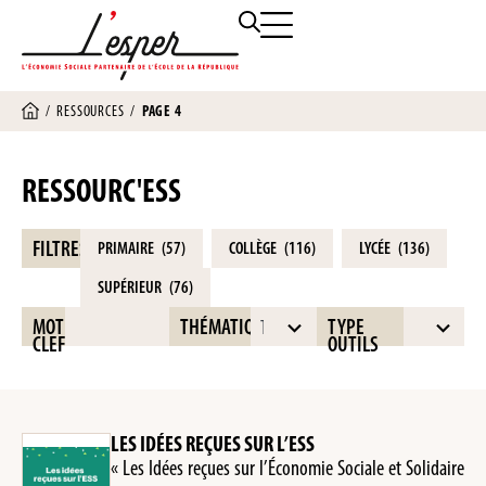
/
RESSOURCES
/
PAGE 4
RESSOURC'ESS
FILTRES
PRIMAIRE
(57)
COLLÈGE
(116)
LYCÉE
(136)
SUPÉRIEUR
(76)
16
10
MOT
THÉMATIQUE
TYPE
Toutes
Tous
CLEF
OUTILS
results
results
available
available
LES IDÉES REÇUES SUR L’ESS
« Les Idées reçues sur l’Économie Sociale et Solidaire